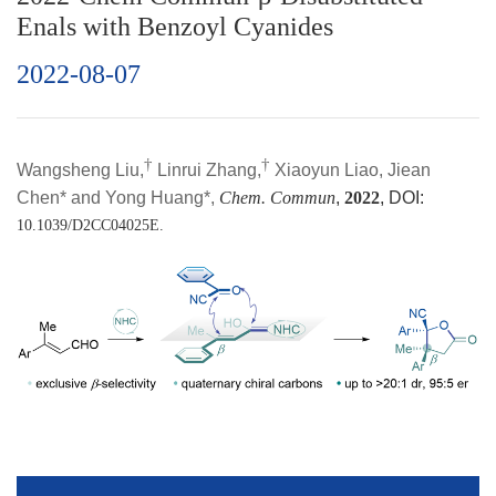
Enals with Benzoyl Cyanides
2022-08-07
†
†
Wangsheng Liu,
Linrui Zhang,
Xiaoyun Liao, Jiean
Chen* and Yong Huang*,
Chem. Commun
,
2022
, DOI:
10.1039/D2CC04025E.