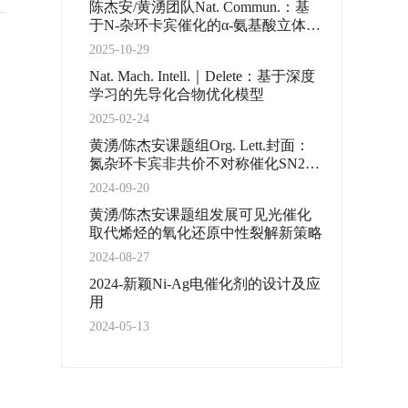
陈杰安/黄湧团队Nat. Commun.：基
于N-杂环卡宾催化的α-氨基酸立体选
择性多样化转化
2025-10-29
Nat. Mach. Intell.｜Delete：基于深度
学习的先导化合物优化模型
2025-02-24
黄湧/陈杰安课题组Org. Lett.封面：
氮杂环卡宾非共价不对称催化SN2烷
基化反应
2024-09-20
黄湧/陈杰安课题组发展可见光催化
取代烯烃的氧化还原中性裂解新策略
2024-08-27
2024-新颖Ni-Ag电催化剂的设计及应
用
2024-05-13