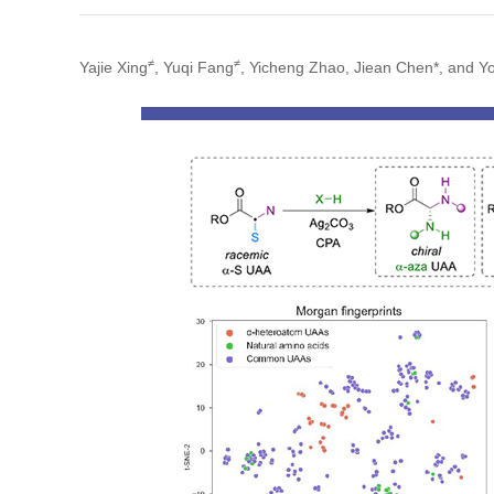
≠
≠
Yajie Xing
, Yuqi Fang
, Yicheng Zhao, Jiean Chen
*
, and
Y